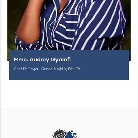
Mme. Audrey Gyamfi
Chef De Projet - Getspa.ias@ug.edu.gh