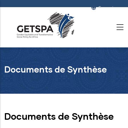
Aller
Français
List
au
contenu
principal
Documents de Synthèse
Documents de Synthèse