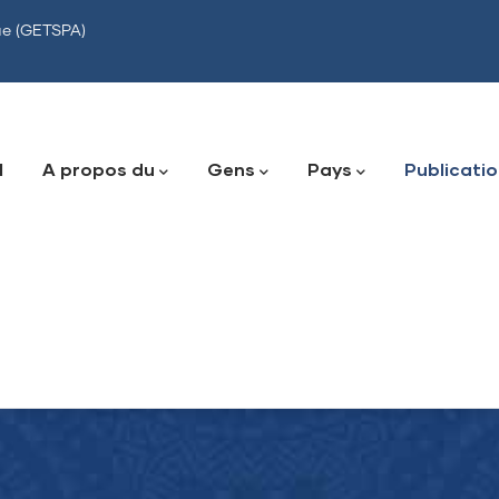
que (GETSPA)
tion
l
A propos du
Gens
Pays
Publicati